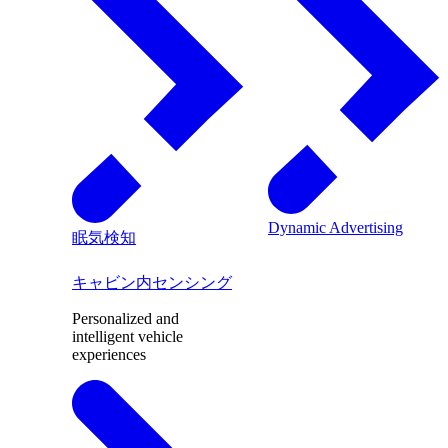
Dynamic Advertising
眠気検知
キャビン内センシング
Personalized and
intelligent vehicle
experiences