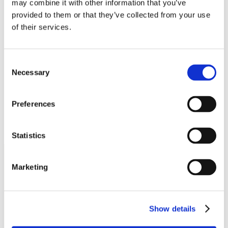
may combine it with other information that you’ve
イベント
provided to them or that they’ve collected from your use
Attend an event with us
of their services.
プレスリリース
Neonode company updates
ホワイトペーパー
Read our selected white papers
Consent
投資家
Necessary
Selection
All Reports And Filings
SEC Reports and Filings
PRとマーケット・コミュニケーション
Preferences
マーケット・コミュニケーション
会社概要
サポート
Statistics
Marketing
Show details