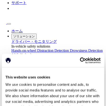
サポート
ホーム
ソリューション
ドライバー・モニタリング
In-vehicle safety solutions
Hands-on-wheel
Distraction Detection
Drowsiness Detection
AI Self-checkout
Real-time computer vision for self-checkout systems
Loss Prevention
Age Check
Dynamic Advertising
キャビン内センシング
Personalized and intelligent vehicle experiences
Seatbelt Usage Detection
Digital Mirror Augmentation
This website uses cookies
MultiSensing®
We use cookies to personalise content and ads, to
ニュース
provide social media features and to analyse our traffic.
ニュース
We also share information about your use of our site with
The Latest Neonode Updates
サクセスストーリー
our social media, advertising and analytics partners who
Read about our projects