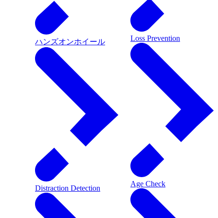
Loss Prevention
ハンズオンホイール
Age Check
Distraction Detection