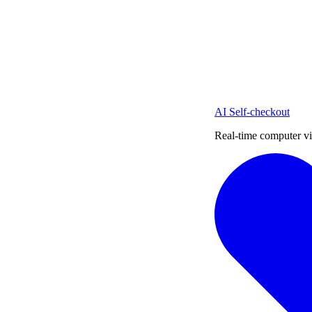
AI Self-checkout
Real-time computer vi