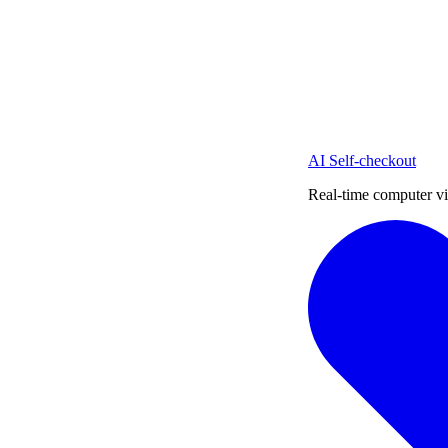
AI Self-checkout
Real-time computer vi