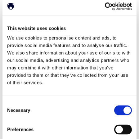
ホワイトペーパー
Read our selected white
papers
This website uses cookies
We use cookies to personalise content and ads, to
provide social media features and to analyse our traffic.
We also share information about your use of our site with
投資家
our social media, advertising and analytics partners who
may combine it with other information that you’ve
provided to them or that they’ve collected from your use
All Reports And Filings
PRとマーケット・コミ
of their services.
ュニケーション
SEC Reports and Filings
マーケット・コミュニ
Consent
ケーション
Necessary
Selection
Preferences
会社概要