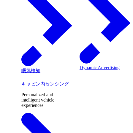
Dynamic Advertising
眠気検知
キャビン内センシング
Personalized and
intelligent vehicle
experiences