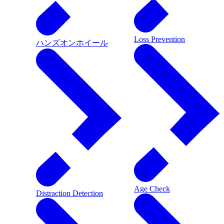
Loss Prevention
ハンズオンホイール
Age Check
Distraction Detection