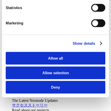
サポート
Statistics
Marketing
ホーム
ソリューション
Show details
ドライバー・モニタリング
In-vehicle safety solutions
Hands-on-wheel
Distraction Detection
Drowsiness Detection
AI Self-checkout
Allow all
Real-time computer vision for self-checkout systems
Loss Prevention
Age Check
Dynamic Advertising
キャビン内センシング
Allow selection
Personalized and intelligent vehicle experiences
Seatbelt Usage Detection
Digital Mirror Augmentation
MultiSensing®
Deny
ニュース
ニュース
The Latest Neonode Updates
サクセスストーリー
Read about our projects