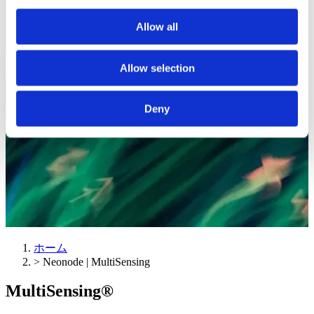
Allow all
Allow selection
Deny
ホーム
>
Neonode | MultiSensing
MultiSensing®