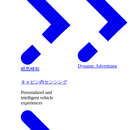
Dynamic Advertising
眠気検知
キャビン内センシング
Personalized and
intelligent vehicle
experiences