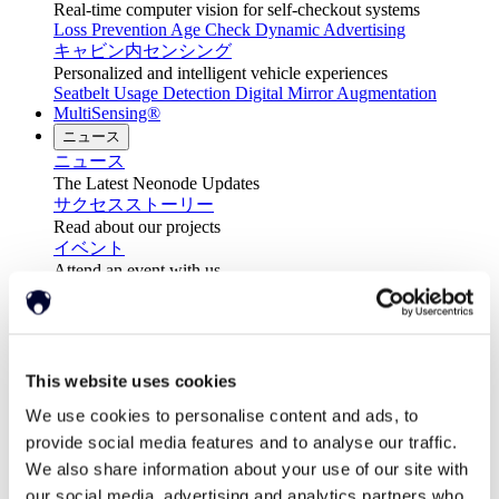
Real-time computer vision for self-checkout systems
Loss Prevention
Age Check
Dynamic Advertising
キャビン内センシング
Personalized and intelligent vehicle experiences
Seatbelt Usage Detection
Digital Mirror Augmentation
MultiSensing®
ニュース
ニュース
The Latest Neonode Updates
サクセスストーリー
Read about our projects
イベント
Attend an event with us
プレスリリース
Neonode company updates
ホワイトペーパー
Read our selected white papers
This website uses cookies
投資家
All Reports And Filings
We use cookies to personalise content and ads, to
SEC Reports and Filings
provide social media features and to analyse our traffic.
PRとマーケット・コミュニケーション
マーケット・コミュニケーション
We also share information about your use of our site with
会社概要
our social media, advertising and analytics partners who