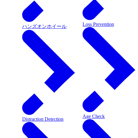
Loss Prevention
ハンズオンホイール
Age Check
Distraction Detection