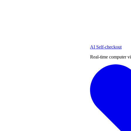
AI Self-checkout
Real-time computer vi