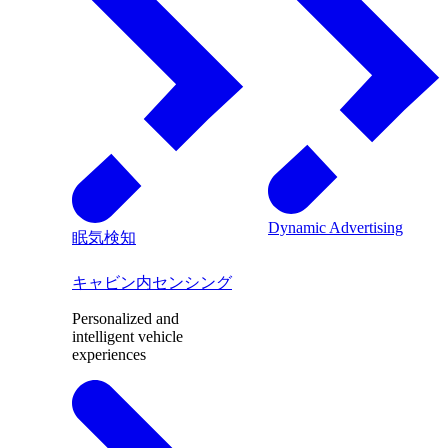
Dynamic Advertising
眠気検知
キャビン内センシング
Personalized and
intelligent vehicle
experiences