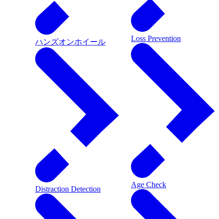
Loss Prevention
ハンズオンホイール
Age Check
Distraction Detection