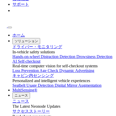
サポート
ホーム
ソリューション
ドライバー・モニタリング
In-vehicle safety solutions
Hands-on-wheel
Distraction Detection
Drowsiness Detection
AI Self-checkout
Real-time computer vision for self-checkout systems
Loss Prevention
Age Check
Dynamic Advertising
キャビン内センシング
Personalized and intelligent vehicle experiences
Seatbelt Usage Detection
Digital Mirror Augmentation
MultiSensing®
ニュース
ニュース
The Latest Neonode Updates
サクセスストーリー