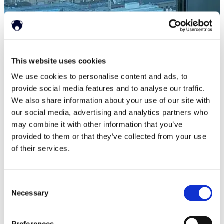
This website uses cookies
We use cookies to personalise content and ads, to
provide social media features and to analyse our traffic.
We also share information about your use of our site with
our social media, advertising and analytics partners who
may combine it with other information that you’ve
provided to them or that they’ve collected from your use
of their services.
Press Releases
|
Apr 15, 2019
Consent
ネオノード、取締役会のメンバー変更を発表
Necessary
Selection
もっと読む